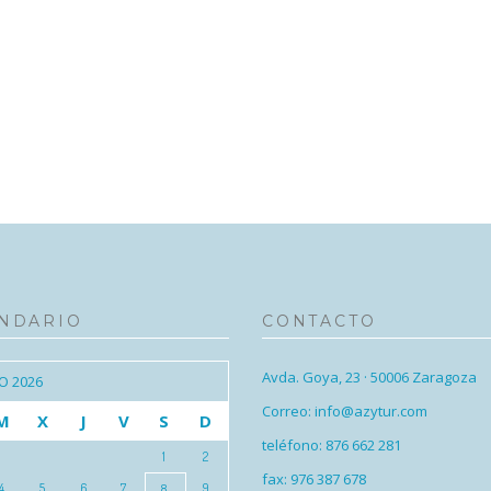
NDARIO
CONTACTO
Avda. Goya, 23 · 50006 Zaragoza
O 2026
Correo: info@azytur.com
M
X
J
V
S
D
teléfono: 876 662 281
1
2
fax: 976 387 678
4
5
6
7
9
8