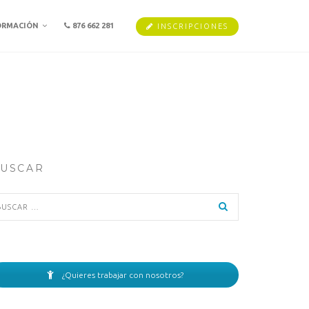
ORMACIÓN
876 662 281
INSCRIPCIONES
USCAR
scar:
¿Quieres trabajar con nosotros?