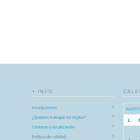
+ INFO
CALE
Inscripciones
AGOST
¿Quieres trabajar en Azytur?
L
Contacto y localización
Política de calidad
3