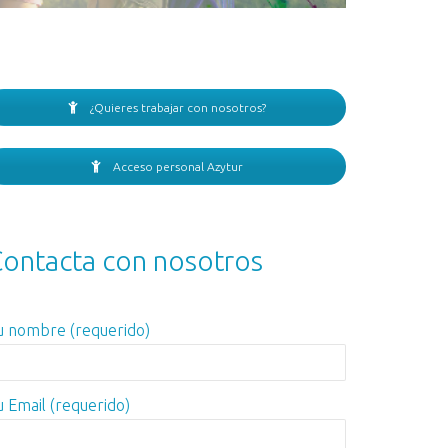
¿Quieres trabajar con nosotros?
Acceso personal Azytur
ontacta con nosotros
u nombre (requerido)
u Email (requerido)