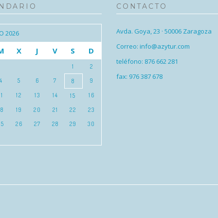
NDARIO
CONTACTO
Avda. Goya, 23 · 50006 Zaragoza
O 2026
Correo: info@azytur.com
M
X
J
V
S
D
teléfono: 876 662 281
1
2
fax: 976 387 678
4
5
6
7
9
8
11
12
13
14
16
15
18
19
20
21
22
23
25
26
27
28
29
30