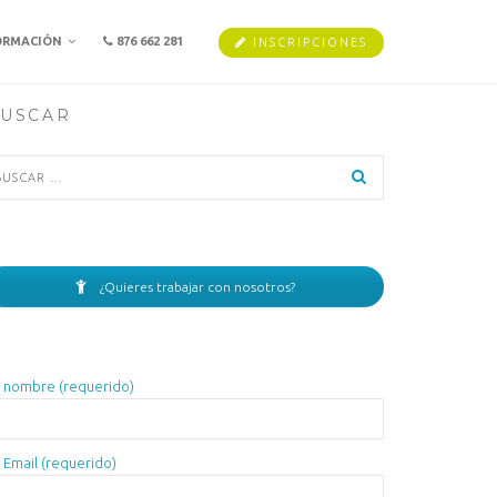
ORMACIÓN
876 662 281
INSCRIPCIONES
USCAR
scar:
¿Quieres trabajar con nosotros?
 nombre (requerido)
 Email (requerido)