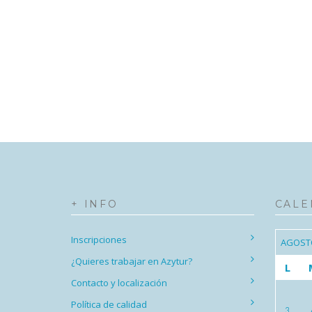
+ INFO
CALE
Inscripciones
AGOST
¿Quieres trabajar en Azytur?
L
Contacto y localización
Política de calidad
3