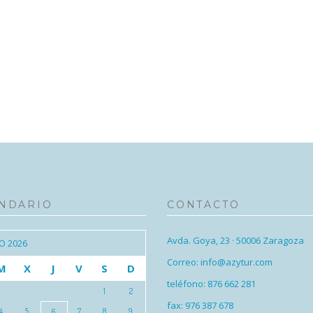
NDARIO
CONTACTO
Avda. Goya, 23 · 50006 Zaragoza
O 2026
Correo: info@azytur.com
M
X
J
V
S
D
teléfono: 876 662 281
1
2
fax: 976 387 678
4
5
7
8
9
6