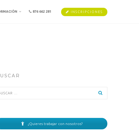
ORMACIÓN
876 662 281
INSCRIPCIONES
USCAR
scar:
¿Quieres trabajar con nosotros?