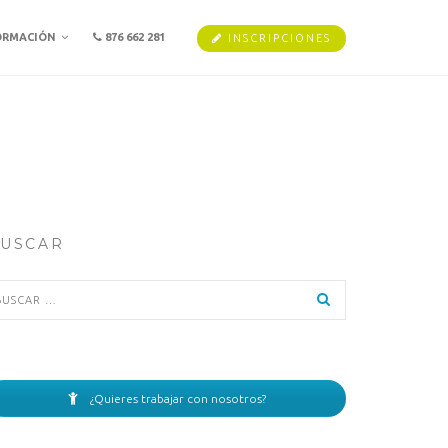
ORMACIÓN
876 662 281
INSCRIPCIONES
USCAR
scar:
¿Quieres trabajar con nosotros?