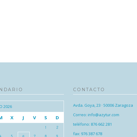
NDARIO
CONTACTO
Avda. Goya, 23 · 50006 Zaragoza
O 2026
Correo: info@azytur.com
M
X
J
V
S
D
teléfono: 876 662 281
1
2
fax: 976 387 678
4
5
7
8
9
6