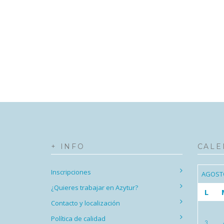
+ INFO
CALE
Inscripciones
AGOST
¿Quieres trabajar en Azytur?
L
Contacto y localización
Política de calidad
3