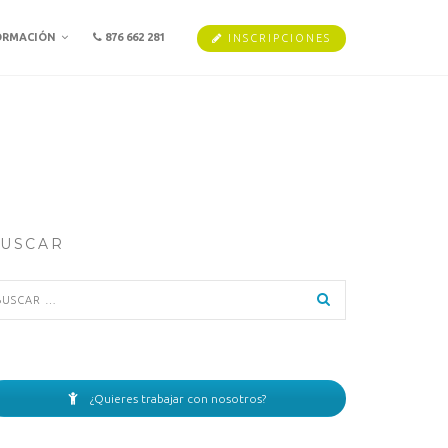
ORMACIÓN
876 662 281
INSCRIPCIONES
USCAR
scar:
¿Quieres trabajar con nosotros?