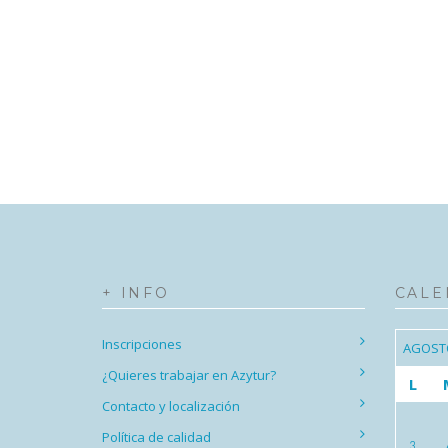
+ INFO
CALE
Inscripciones
AGOST
¿Quieres trabajar en Azytur?
L
Contacto y localización
Política de calidad
3