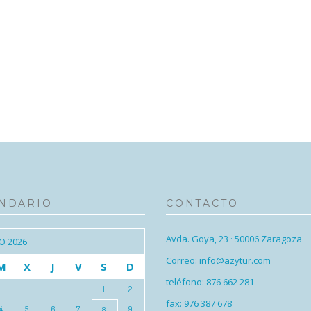
NDARIO
CONTACTO
Avda. Goya, 23 · 50006 Zaragoza
O 2026
Correo: info@azytur.com
M
X
J
V
S
D
teléfono: 876 662 281
1
2
fax: 976 387 678
4
5
6
7
9
8