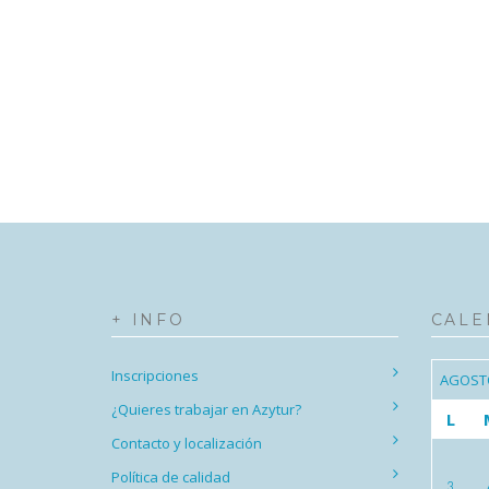
+ INFO
CALE
Inscripciones
AGOST
¿Quieres trabajar en Azytur?
L
Contacto y localización
Política de calidad
3