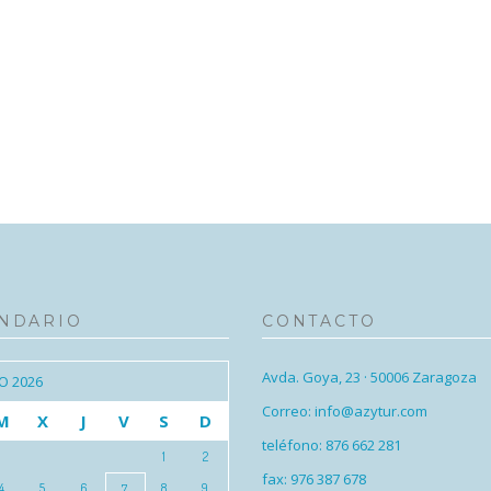
NDARIO
CONTACTO
Avda. Goya, 23 · 50006 Zaragoza
O 2026
Correo: info@azytur.com
M
X
J
V
S
D
teléfono: 876 662 281
1
2
fax: 976 387 678
4
5
6
8
9
7