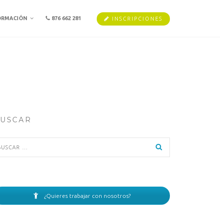
ORMACIÓN
876 662 281
INSCRIPCIONES
USCAR
scar:
¿Quieres trabajar con nosotros?