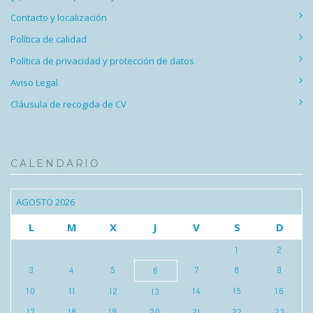
Contacto y localización
Política de calidad
Política de privacidad y protección de datos
Aviso Legal
Cláusula de recogida de CV
CALENDARIO
AGOSTO 2026
L
M
X
J
V
S
D
1
2
3
4
5
7
8
9
6
10
11
12
14
15
16
13
17
18
19
20
21
22
23