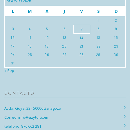
AGOSTO 2026
L
M
X
J
V
S
D
1
2
3
4
5
6
8
9
7
10
11
12
13
15
16
14
17
18
19
20
21
22
23
24
25
26
27
28
29
30
31
« Sep
CONTACTO
Avda. Goya, 23 · 50006 Zaragoza
Correo: info@azytur.com
teléfono: 876 662 281