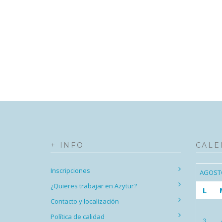
+ INFO
CALE
Inscripciones
AGOST
¿Quieres trabajar en Azytur?
L
Contacto y localización
Política de calidad
3