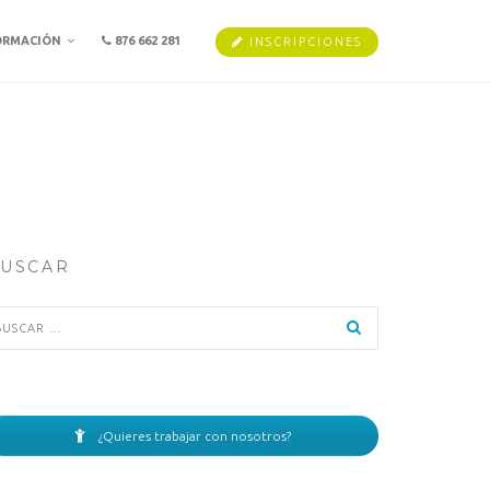
ORMACIÓN
876 662 281
INSCRIPCIONES
USCAR
scar:
¿Quieres trabajar con nosotros?