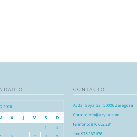
NDARIO
CONTACTO
Avda. Goya, 23 · 50006 Zaragoza
O 2026
Correo: info@azytur.com
M
X
J
V
S
D
teléfono: 876 662 281
1
2
fax: 976 387 678
4
5
6
8
9
7