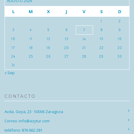
AGOSTO 2026
L
M
X
J
V
S
D
1
2
3
4
5
6
8
9
7
10
11
12
13
15
16
14
17
18
19
20
21
22
23
24
25
26
27
28
29
30
31
« Sep
CONTACTO
Avda. Goya, 23 · 50006 Zaragoza
Correo: info@azytur.com
teléfono: 876 662 281