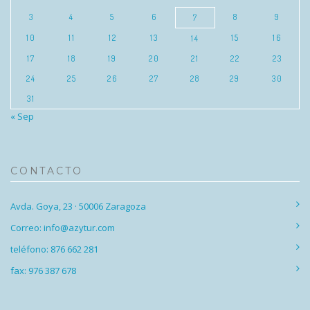
3
4
5
6
8
9
7
10
11
12
13
15
16
14
17
18
19
20
21
22
23
24
25
26
27
28
29
30
31
« Sep
CONTACTO
Avda. Goya, 23 · 50006 Zaragoza
Correo: info@azytur.com
teléfono: 876 662 281
fax: 976 387 678