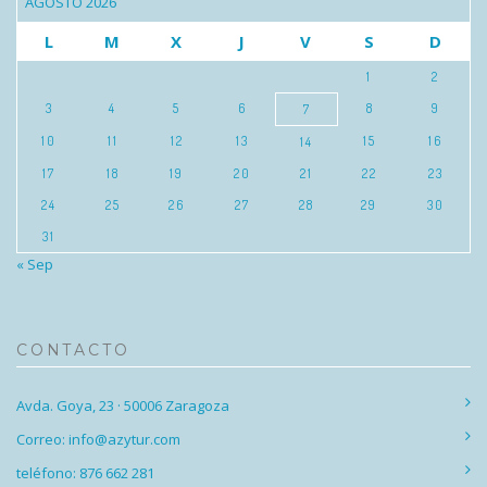
AGOSTO 2026
L
M
X
J
V
S
D
1
2
3
4
5
6
8
9
7
10
11
12
13
15
16
14
17
18
19
20
21
22
23
24
25
26
27
28
29
30
31
« Sep
CONTACTO
Avda. Goya, 23 · 50006 Zaragoza
Correo: info@azytur.com
teléfono: 876 662 281