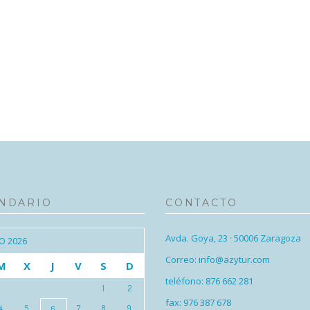
NDARIO
CONTACTO
Avda. Goya, 23 · 50006 Zaragoza
O 2026
Correo: info@azytur.com
M
X
J
V
S
D
teléfono: 876 662 281
1
2
fax: 976 387 678
4
5
7
8
9
6