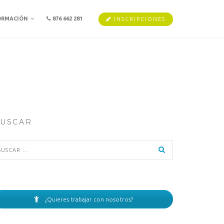
ORMACIÓN
876 662 281
INSCRIPCIONES
USCAR
scar:
¿Quieres trabajar con nosotros?