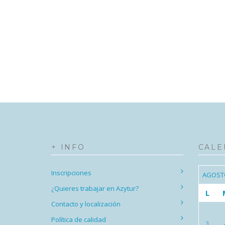
+ INFO
CALE
Inscripciones
AGOST
¿Quieres trabajar en Azytur?
L
Contacto y localización
Política de calidad
3