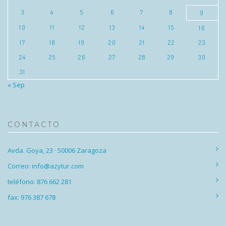
3
4
5
6
7
8
9
10
11
12
13
14
15
16
17
18
19
20
21
22
23
24
25
26
27
28
29
30
31
« Sep
CONTACTO
Avda. Goya, 23 · 50006 Zaragoza
Correo: info@azytur.com
teléfono: 876 662 281
fax: 976 387 678