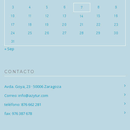
3
4
5
6
8
9
7
10
11
12
13
15
16
14
17
18
19
20
21
22
23
24
25
26
27
28
29
30
31
« Sep
CONTACTO
Avda. Goya, 23 · 50006 Zaragoza
Correo: info@azytur.com
teléfono: 876 662 281
fax: 976 387 678