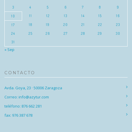
3
4
5
6
7
8
9
11
12
13
14
15
16
10
18
19
20
21
22
23
17
24
25
26
27
28
29
30
31
« Sep
CONTACTO
Avda. Goya, 23 · 50006 Zaragoza
Correo: info@azytur.com
teléfono: 876 662 281
fax: 976 387 678