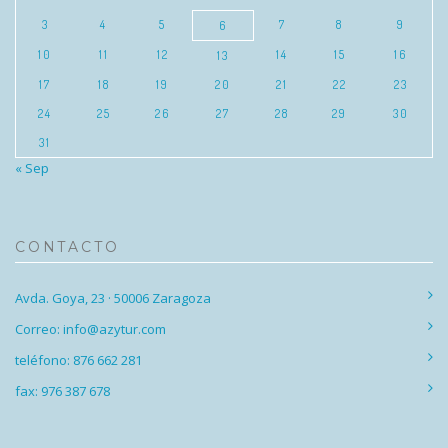
3
4
5
7
8
9
6
10
11
12
14
15
16
13
17
18
19
20
21
22
23
24
25
26
27
28
29
30
31
« Sep
CONTACTO
Avda. Goya, 23 · 50006 Zaragoza
Correo: info@azytur.com
teléfono: 876 662 281
fax: 976 387 678