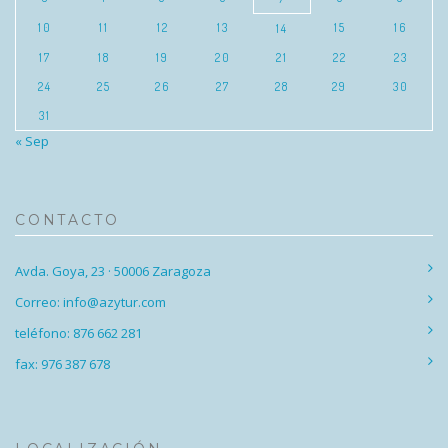
10
11
12
13
15
16
14
17
18
19
20
21
22
23
24
25
26
27
28
29
30
31
« Sep
CONTACTO
Avda. Goya, 23 · 50006 Zaragoza
Correo: info@azytur.com
teléfono: 876 662 281
fax: 976 387 678