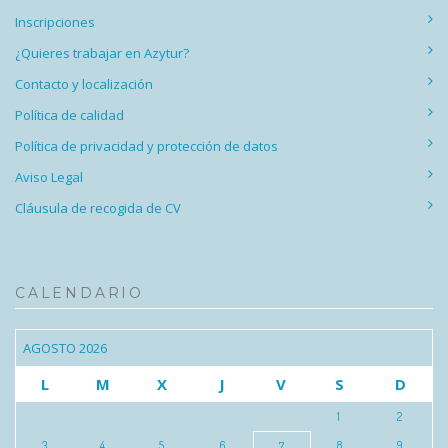
Inscripciones
¿Quieres trabajar en Azytur?
Contacto y localización
Política de calidad
Política de privacidad y protección de datos
Aviso Legal
Cláusula de recogida de CV
CALENDARIO
AGOSTO 2026
L
M
X
J
V
S
D
1
2
3
4
5
6
8
9
7