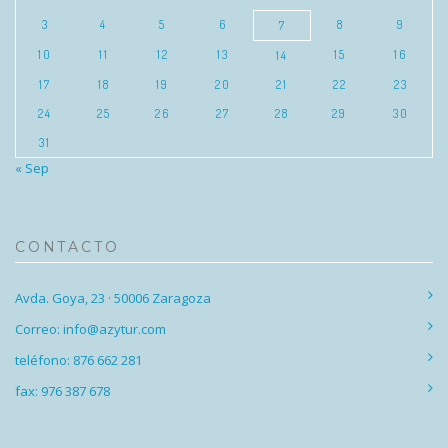
3
4
5
6
8
9
7
10
11
12
13
15
16
14
17
18
19
20
21
22
23
24
25
26
27
28
29
30
31
« Sep
CONTACTO
Avda. Goya, 23 · 50006 Zaragoza
Correo: info@azytur.com
teléfono: 876 662 281
fax: 976 387 678