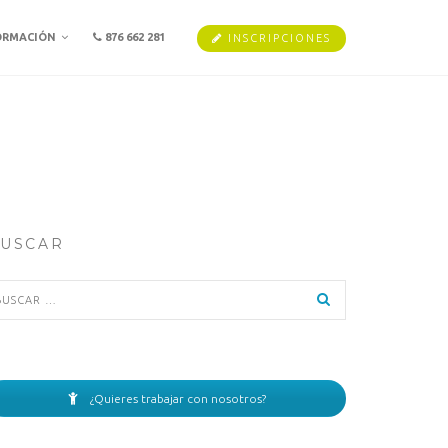
ORMACIÓN
876 662 281
INSCRIPCIONES
USCAR
scar:
¿Quieres trabajar con nosotros?