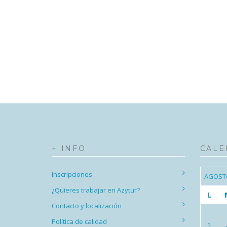
+ INFO
CALE
Inscripciones
AGOST
¿Quieres trabajar en Azytur?
L
Contacto y localización
Política de calidad
3