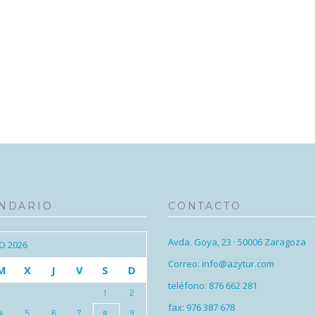
NDARIO
CONTACTO
Avda. Goya, 23 · 50006 Zaragoza
O 2026
Correo: info@azytur.com
M
X
J
V
S
D
teléfono: 876 662 281
1
2
fax: 976 387 678
4
5
6
7
9
8