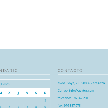
NDARIO
CONTACTO
Avda. Goya, 23 · 50006 Zaragoza
O 2026
Correo: info@azytur.com
M
X
J
V
S
D
teléfono: 876 662 281
1
2
fax: 976 387 678
4
5
7
8
9
6