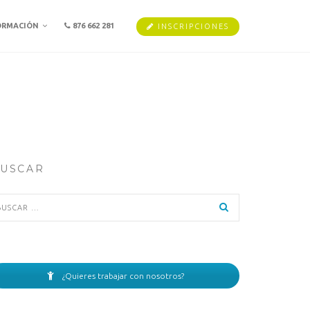
ORMACIÓN
876 662 281
INSCRIPCIONES
USCAR
scar:
¿Quieres trabajar con nosotros?