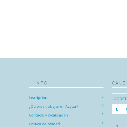
+ INFO
CALE
Inscripciones
AGOST
¿Quieres trabajar en Azytur?
L
Contacto y localización
Política de calidad
3