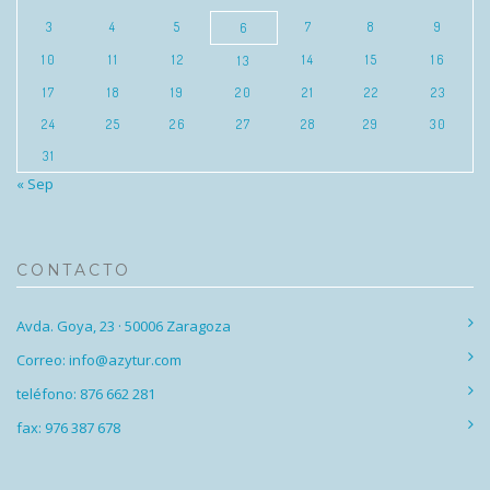
3
4
5
7
8
9
6
10
11
12
14
15
16
13
17
18
19
20
21
22
23
24
25
26
27
28
29
30
31
« Sep
CONTACTO
Avda. Goya, 23 · 50006 Zaragoza
Correo: info@azytur.com
teléfono: 876 662 281
fax: 976 387 678