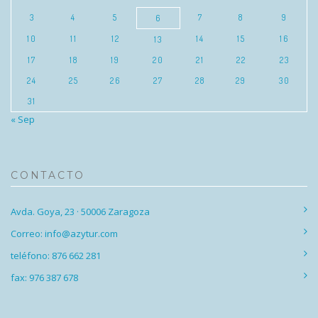
3
4
5
7
8
9
6
10
11
12
14
15
16
13
17
18
19
20
21
22
23
24
25
26
27
28
29
30
31
« Sep
CONTACTO
Avda. Goya, 23 · 50006 Zaragoza
Correo: info@azytur.com
teléfono: 876 662 281
fax: 976 387 678