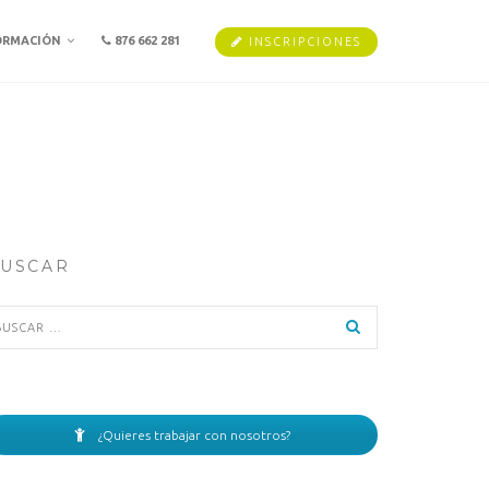
ORMACIÓN
876 662 281
INSCRIPCIONES
USCAR
scar:
¿Quieres trabajar con nosotros?