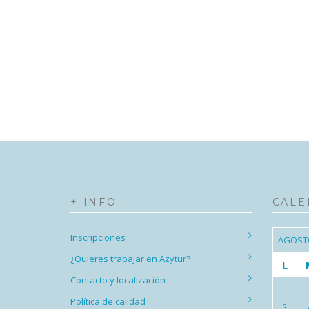
+ INFO
CALE
Inscripciones
AGOST
¿Quieres trabajar en Azytur?
L
Contacto y localización
Política de calidad
3