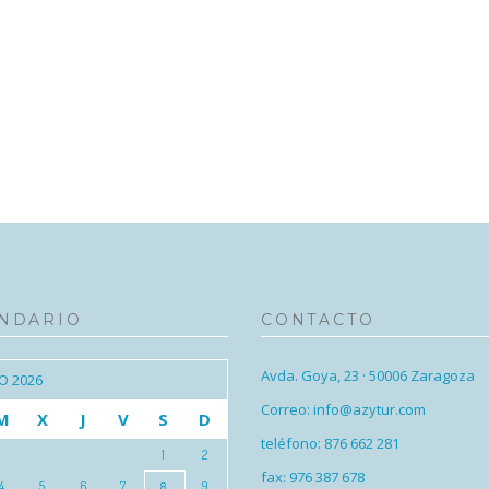
NDARIO
CONTACTO
Avda. Goya, 23 · 50006 Zaragoza
O 2026
Correo: info@azytur.com
M
X
J
V
S
D
teléfono: 876 662 281
1
2
fax: 976 387 678
4
5
6
7
9
8