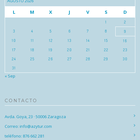
AGOSTO 2026
L
M
X
J
V
S
D
1
2
3
4
5
6
7
8
9
10
11
12
13
14
15
16
17
18
19
20
21
22
23
24
25
26
27
28
29
30
31
« Sep
CONTACTO
Avda. Goya, 23 · 50006 Zaragoza
Correo: info@azytur.com
teléfono: 876 662 281