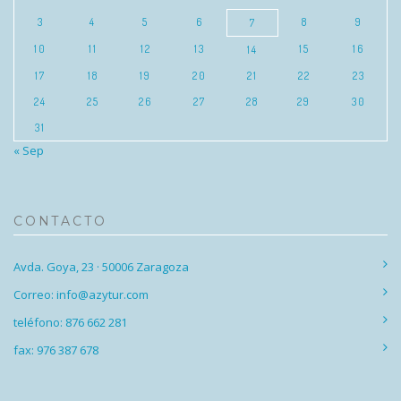
3
4
5
6
8
9
7
10
11
12
13
15
16
14
17
18
19
20
21
22
23
24
25
26
27
28
29
30
31
« Sep
CONTACTO
Avda. Goya, 23 · 50006 Zaragoza
Correo: info@azytur.com
teléfono: 876 662 281
fax: 976 387 678