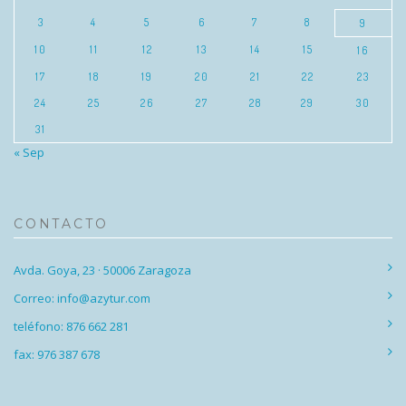
3
4
5
6
7
8
9
10
11
12
13
14
15
16
17
18
19
20
21
22
23
24
25
26
27
28
29
30
31
« Sep
CONTACTO
Avda. Goya, 23 · 50006 Zaragoza
Correo: info@azytur.com
teléfono: 876 662 281
fax: 976 387 678