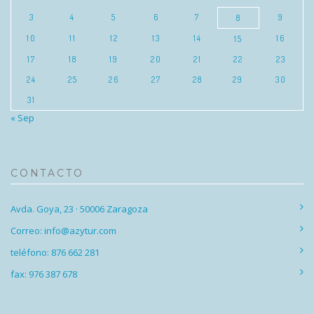
3
4
5
6
7
9
8
10
11
12
13
14
16
15
17
18
19
20
21
22
23
24
25
26
27
28
29
30
31
« Sep
CONTACTO
Avda. Goya, 23 · 50006 Zaragoza
Correo: info@azytur.com
teléfono: 876 662 281
fax: 976 387 678