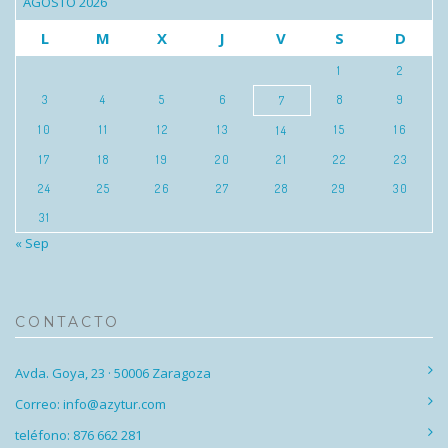
AGOSTO 2026
L
M
X
J
V
S
D
1
2
3
4
5
6
8
9
7
10
11
12
13
15
16
14
17
18
19
20
21
22
23
24
25
26
27
28
29
30
31
« Sep
CONTACTO
Avda. Goya, 23 · 50006 Zaragoza
Correo: info@azytur.com
teléfono: 876 662 281