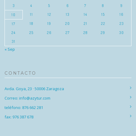
3
4
5
6
7
8
9
11
12
13
14
15
16
10
18
19
20
21
22
23
17
24
25
26
27
28
29
30
31
« Sep
CONTACTO
Avda. Goya, 23 · 50006 Zaragoza
Correo: info@azytur.com
teléfono: 876 662 281
fax: 976 387 678