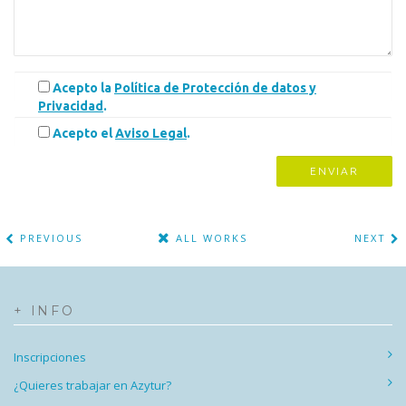
Acepto la
Política de Protección de datos y
Privacidad
.
Acepto el
Aviso Legal
.
PREVIOUS
ALL WORKS
NEXT
+ INFO
Inscripciones
¿Quieres trabajar en Azytur?