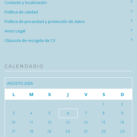
Contacto y localización
Política de calidad
Política de privacidad y protección de datos
Aviso Legal
Cláusula de recogida de CV
CALENDARIO
AGOSTO 2026
L
M
X
J
V
S
D
1
2
3
4
5
7
8
9
6
10
11
12
14
15
16
13
17
18
19
20
21
22
23