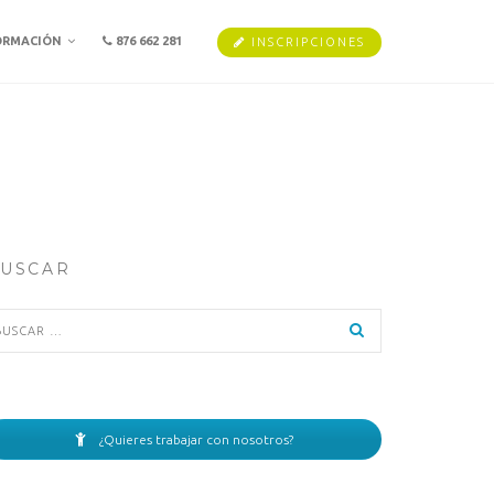
ORMACIÓN
876 662 281
INSCRIPCIONES
USCAR
scar:
¿Quieres trabajar con nosotros?