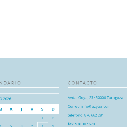
NDARIO
CONTACTO
Avda. Goya, 23 · 50006 Zaragoza
O 2026
Correo: info@azytur.com
M
X
J
V
S
D
teléfono: 876 662 281
1
2
fax: 976 387 678
4
5
6
7
9
8