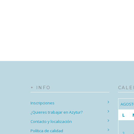
+ INFO
CALE
Inscripciones
AGOST
¿Quieres trabajar en Azytur?
L
Contacto y localización
Política de calidad
3