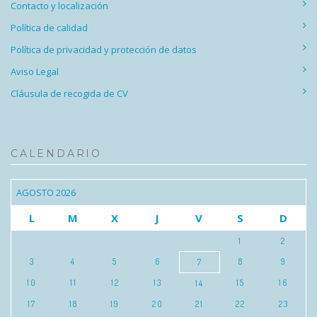
Contacto y localización
Política de calidad
Política de privacidad y protección de datos
Aviso Legal
Cláusula de recogida de CV
CALENDARIO
AGOSTO 2026
L
M
X
J
V
S
D
1
2
3
4
5
6
8
9
7
10
11
12
13
15
16
14
17
18
19
20
21
22
23