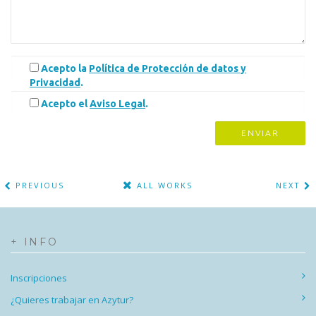
Acepto la
Política de Protección de datos y
Privacidad
.
Acepto el
Aviso Legal
.
PREVIOUS
ALL WORKS
NEXT
+ INFO
Inscripciones
¿Quieres trabajar en Azytur?