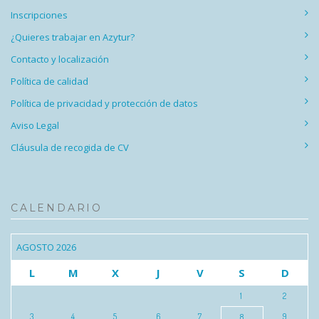
Inscripciones
¿Quieres trabajar en Azytur?
Contacto y localización
Política de calidad
Política de privacidad y protección de datos
Aviso Legal
Cláusula de recogida de CV
CALENDARIO
AGOSTO 2026
L
M
X
J
V
S
D
1
2
3
4
5
6
7
9
8