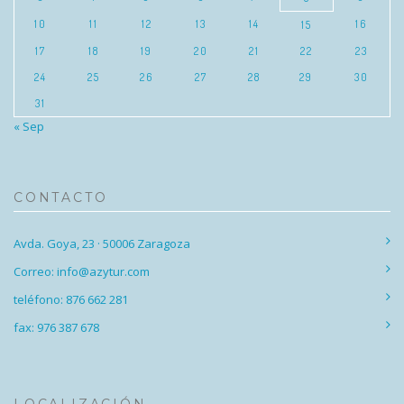
10
11
12
13
14
16
15
17
18
19
20
21
22
23
24
25
26
27
28
29
30
31
« Sep
CONTACTO
Avda. Goya, 23 · 50006 Zaragoza
Correo: info@azytur.com
teléfono: 876 662 281
fax: 976 387 678
LOCALIZACIÓN