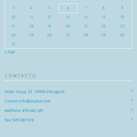
3
4
5
7
8
9
6
10
11
12
14
15
16
13
17
18
19
20
21
22
23
24
25
26
27
28
29
30
31
« Sep
CONTACTO
Avda. Goya, 23 · 50006 Zaragoza
Correo: info@azytur.com
teléfono: 876 662 281
fax: 976 387 678