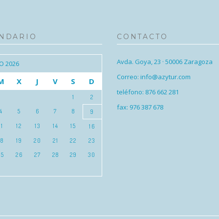
NDARIO
CONTACTO
Avda. Goya, 23 · 50006 Zaragoza
O 2026
Correo: info@azytur.com
M
X
J
V
S
D
teléfono: 876 662 281
1
2
fax: 976 387 678
4
5
6
7
8
9
11
12
13
14
15
16
18
19
20
21
22
23
25
26
27
28
29
30