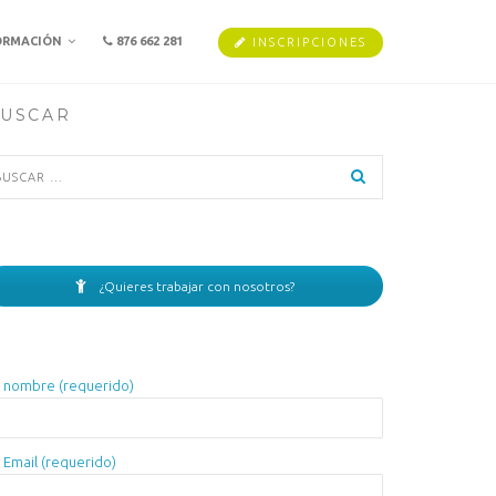
ORMACIÓN
876 662 281
INSCRIPCIONES
USCAR
scar:
¿Quieres trabajar con nosotros?
 nombre (requerido)
 Email (requerido)