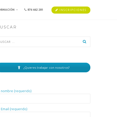
ORMACIÓN
876 662 281
INSCRIPCIONES
USCAR
scar:
¿Quieres trabajar con nosotros?
 nombre (requerido)
 Email (requerido)