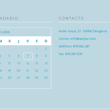
NDARIO
CONTACTO
Avda. Goya, 23 · 50006 Zaragoza
O 2026
Correo: info@azytur.com
M
X
J
V
S
D
teléfono: 876 662 281
1
2
fax: 976 387 678
4
5
6
8
9
7
11
12
13
15
16
14
18
19
20
21
22
23
25
26
27
28
29
30