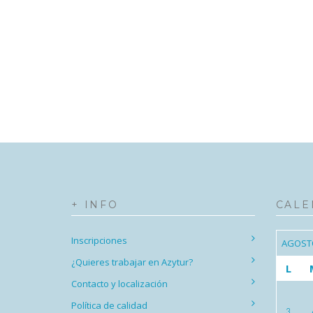
+ INFO
CALE
Inscripciones
AGOST
¿Quieres trabajar en Azytur?
L
Contacto y localización
Política de calidad
3