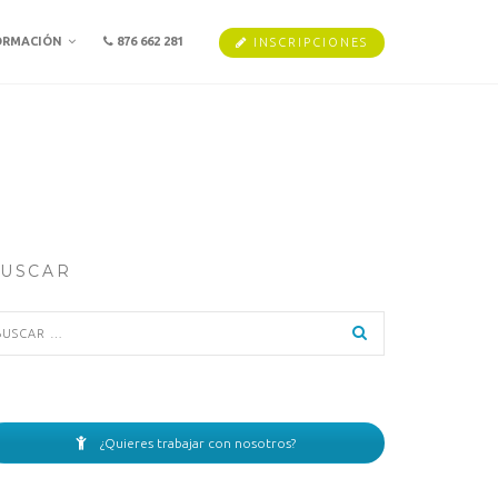
ORMACIÓN
876 662 281
INSCRIPCIONES
USCAR
scar:
¿Quieres trabajar con nosotros?