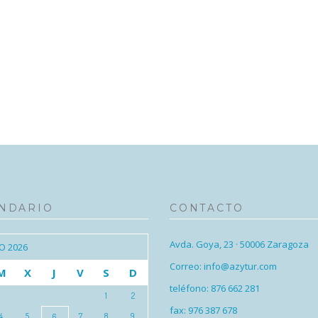
NDARIO
CONTACTO
Avda. Goya, 23 · 50006 Zaragoza
O 2026
Correo: info@azytur.com
M
X
J
V
S
D
teléfono: 876 662 281
1
2
fax: 976 387 678
4
5
7
8
9
6