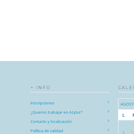
+ INFO
CALE
Inscripciones
AGOST
¿Quieres trabajar en Azytur?
L
Contacto y localización
Política de calidad
3