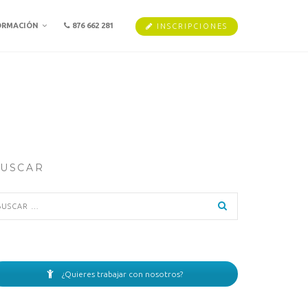
ORMACIÓN
876 662 281
INSCRIPCIONES
USCAR
scar:
¿Quieres trabajar con nosotros?