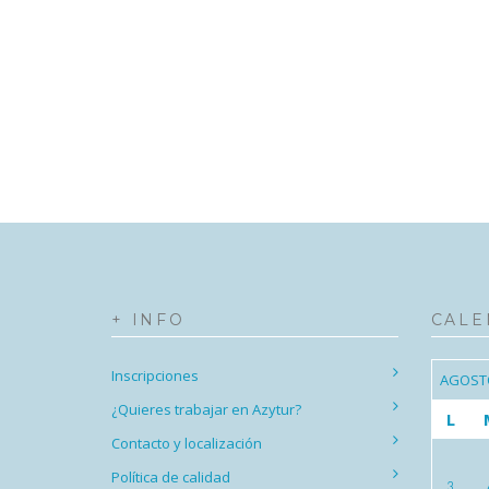
+ INFO
CALE
Inscripciones
AGOST
¿Quieres trabajar en Azytur?
L
Contacto y localización
Política de calidad
3