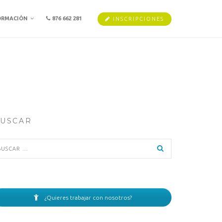
ORMACIÓN
876 662 281
INSCRIPCIONES
USCAR
scar:
¿Quieres trabajar con nosotros?