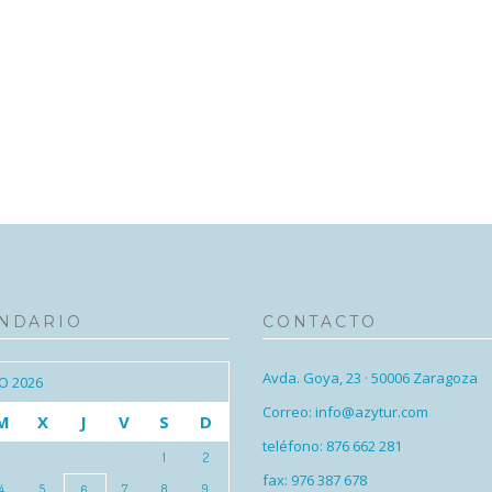
NDARIO
CONTACTO
Avda. Goya, 23 · 50006 Zaragoza
O 2026
Correo: info@azytur.com
M
X
J
V
S
D
teléfono: 876 662 281
1
2
fax: 976 387 678
4
5
7
8
9
6